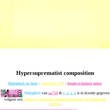
Hypersuprematist composition
Maleglitch rss feed
-
Maleglitch API
-
#malevichishere tattoo
Maleglitch
van
ax710
&
y_a_v_a
is in licentie gegeven
volgens een
Creative Commons Naamsvermelding 3.0 Nederland
licentie
.